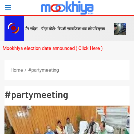
पक्ष को सबक और संदेश… पीएम बोले- विपक्षी सामाजिक भाव की पवित्रता
बनारस स
ya election date announced.( Click Here )
Home
#partymeeting
#partymeeting