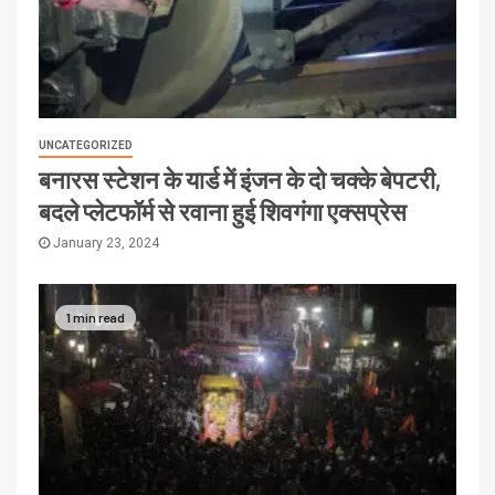
UNCATEGORIZED
बनारस स्टेशन के यार्ड में इंजन के दो चक्के बेपटरी,
बदले प्लेटफॉर्म से रवाना हुई शिवगंगा एक्सप्रेस
January 23, 2024
1 min read