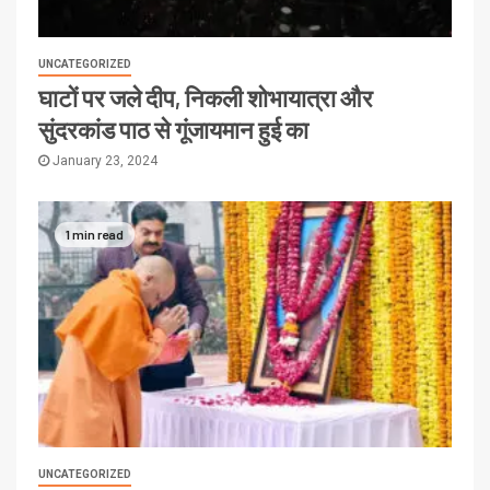
UNCATEGORIZED
घाटों पर जले दीप, निकली शोभायात्रा और
सुंदरकांड पाठ से गूंजायमान हुई का
January 23, 2024
1 min read
UNCATEGORIZED