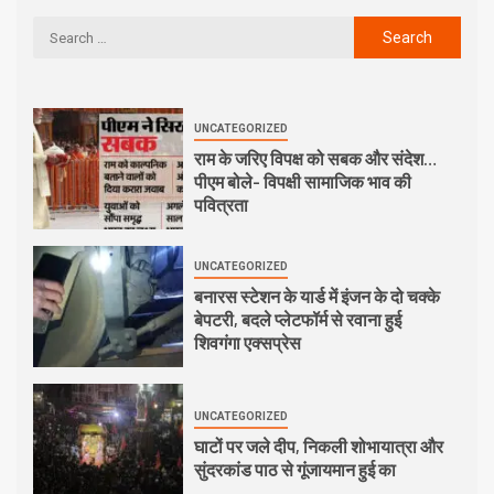
UNCATEGORIZED
राम के जरिए विपक्ष को सबक और संदेश…
पीएम बोले- विपक्षी सामाजिक भाव की
पवित्रता
UNCATEGORIZED
बनारस स्टेशन के यार्ड में इंजन के दो चक्के
बेपटरी, बदले प्लेटफॉर्म से रवाना हुई
शिवगंगा एक्सप्रेस
UNCATEGORIZED
घाटों पर जले दीप, निकली शोभायात्रा और
सुंदरकांड पाठ से गूंजायमान हुई का