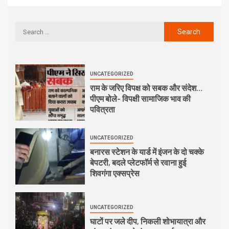
UNCATEGORIZED
राम के जरिए विपक्ष को सबक और संदेश…
पीएम बोले- विपक्षी सामाजिक भाव की
पवित्रता
UNCATEGORIZED
बनारस स्टेशन के यार्ड में इंजन के दो चक्के
बेपटरी, बदले प्लेटफॉर्म से रवाना हुई
शिवगंगा एक्सप्रेस
UNCATEGORIZED
घाटों पर जले दीप, निकली शोभायात्रा और