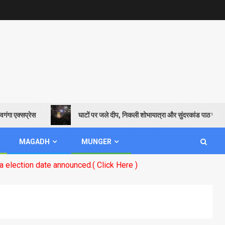
ा एक्सप्रेस
घाटों पर जले दीप, निकली शोभायात्रा और सुंदरकांड पाठ से गूंजायम
MAGADH
MUNGER
on date announced.( Click Here )