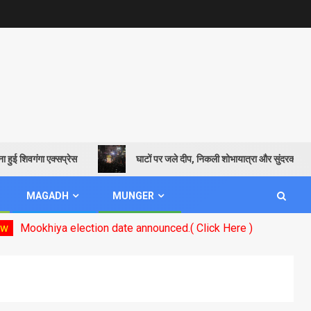
ई शिवगंगा एक्सप्रेस
घाटों पर जले दीप, निकली शोभायात्रा और सुंदरकांड पाठ से 
MAGADH
MUNGER
khiya election date announced.( Click Here )