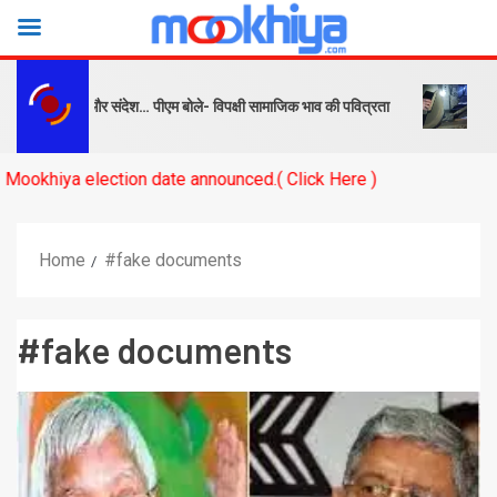
पक्ष को सबक और संदेश… पीएम बोले- विपक्षी सामाजिक भाव की पवित्रता
बनारस स
ya election date announced.( Click Here )
Home
#fake documents
#fake documents