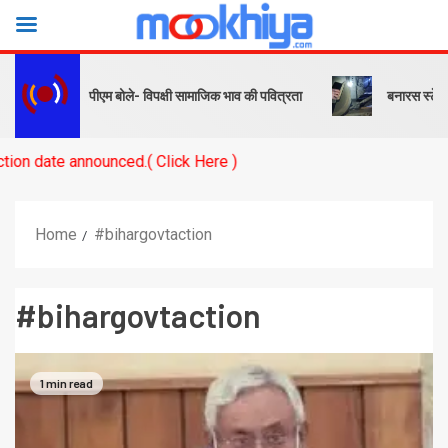
क और संदेश… पीएम बोले- विपक्षी सामाजिक भाव की पवित्रता
बनारस स्टेशन के या
e announced.( Click Here )
Home
#bihargovtaction
#bihargovtaction
1 min read