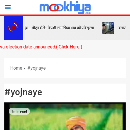
 सबक और संदेश… पीएम बोले- विपक्षी सामाजिक भाव की पवित्रता
बनारस स्टेशन क
n date announced.( Click Here )
Home
#yojnaye
#yojnaye
1 min read