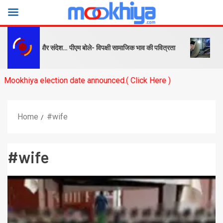
पक्ष को सबक और संदेश… पीएम बोले- विपक्षी सामाजिक भाव की पवित्रता
बनारस स
ya election date announced.( Click Here )
Home
#wife
#wife