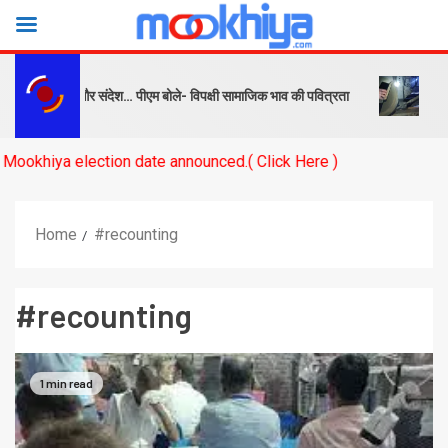
क्ष को सबक और संदेश… पीएम बोले- विपक्षी सामाजिक भाव की पवित्रता
बनारस स्
a election date announced.( Click Here )
Home
#recounting
#recounting
1 min read