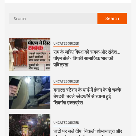
UNCATEGORIZED
राम के जरिए विपक्ष को सबक और संदेश…
पीएम बोले- विपक्षी सामाजिक भाव की
पवित्रता
UNCATEGORIZED
बनारस स्टेशन के यार्ड में इंजन के दो चक्के
बेपटरी, बदले प्लेटफॉर्म से रवाना हुई
शिवगंगा एक्सप्रेस
UNCATEGORIZED
घाटों पर जले दीप, निकली शोभायात्रा और