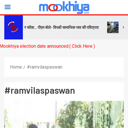
्ष को सबक और संदेश… पीएम बोले- विपक्षी सामाजिक भाव की पवित्रता
बनारस स्
a election date announced.( Click Here )
Home
#ramvilaspaswan
#ramvilaspaswan