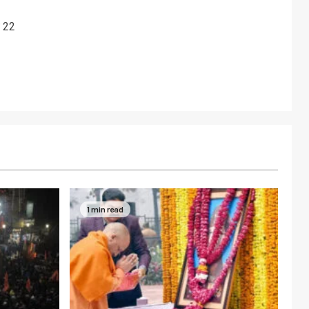
े 22
1 min read