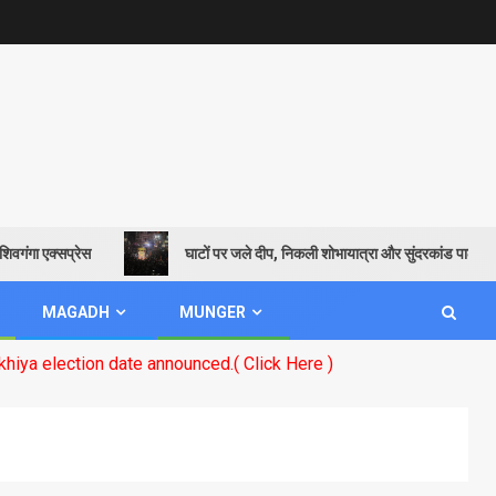
गा एक्सप्रेस
घाटों पर जले दीप, निकली शोभायात्रा और सुंदरकांड पाठ से गूंजाय
MAGADH
MUNGER
tion date announced.( Click Here )