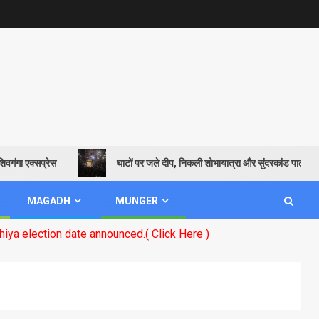
ा एक्सप्रेस
घाटों पर जले दीप, निकली शोभायात्रा और सुंदरकांड पाठ से गूंजायम
MAGADH
MUNGER
on date announced.( Click Here )