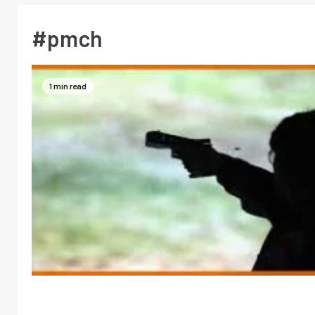
#pmch
1 min read