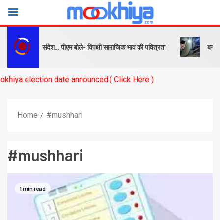
ष को सबक और संदेश… पीएम बोले- विपक्षी सामाजिक भाव की पवित्रता
बनारस स्टे
lection date announced.( Click Here )
Home
#mushhari
#mushhari
1 min read