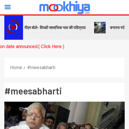
और संदेश… पीएम बोले- विपक्षी सामाजिक भाव की पवित्रता
बनारस स्टेशन के यार्
nnounced.( Click Here )
Home
#meesabharti
#meesabharti