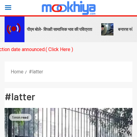
क और संदेश… पीएम बोले- विपक्षी सामाजिक भाव की पवित्रता
बनारस स्टेशन के य
ate announced.( Click Here )
Home
#latter
#latter
1 min read