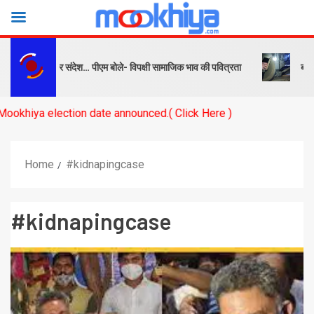
्ष को सबक और संदेश… पीएम बोले- विपक्षी सामाजिक भाव की पवित्रता
बनारस स्ट
 election date announced.( Click Here )
Home
#kidnapingcase
#kidnapingcase