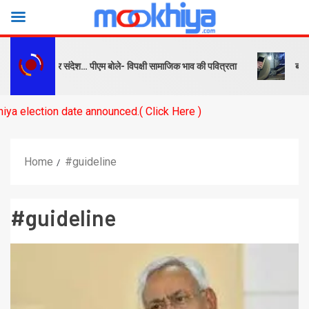
ष को सबक और संदेश… पीएम बोले- विपक्षी सामाजिक भाव की पवित्रता
बनारस स्टे
on date announced.( Click Here )
Home
#guideline
#guideline