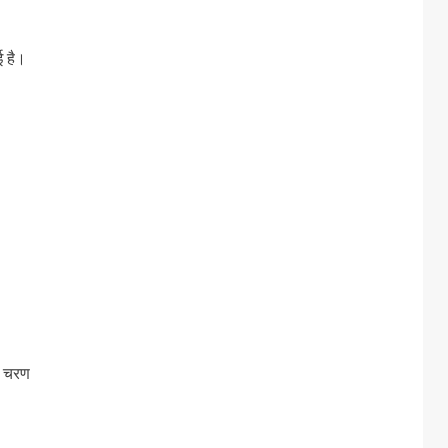
ई है।
स चरण