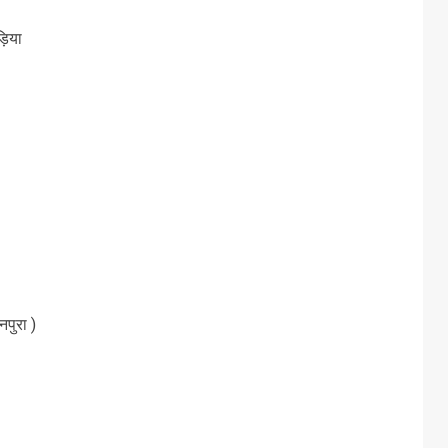
़िया
नपुरा )