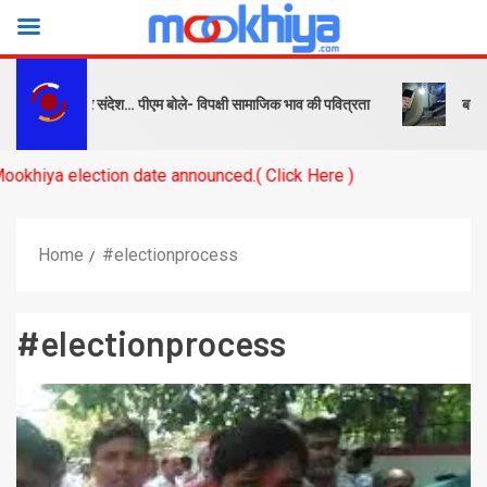
ष को सबक और संदेश… पीएम बोले- विपक्षी सामाजिक भाव की पवित्रता
बनारस स्टे
election date announced.( Click Here )
Home
#electionprocess
#electionprocess