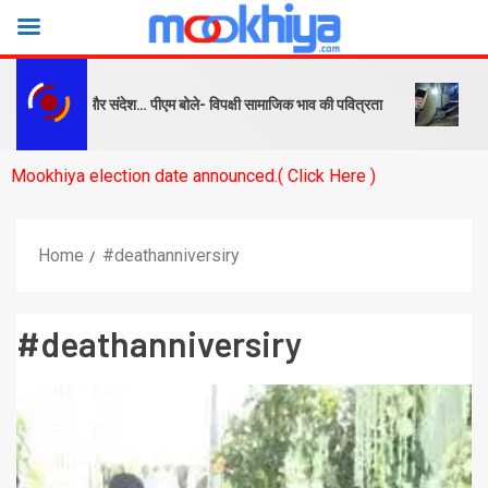
पक्ष को सबक और संदेश… पीएम बोले- विपक्षी सामाजिक भाव की पवित्रता
बनारस स
ya election date announced.( Click Here )
Home
#deathanniversiry
#deathanniversiry