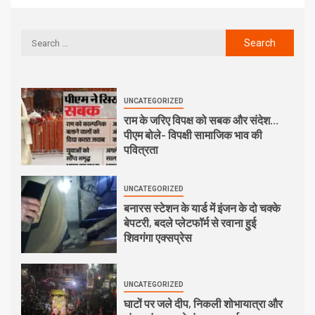
UNCATEGORIZED
राम के जरिए विपक्ष को सबक और संदेश…
पीएम बोले- विपक्षी सामाजिक भाव की
पवित्रता
UNCATEGORIZED
बनारस स्टेशन के यार्ड में इंजन के दो चक्के
बेपटरी, बदले प्लेटफॉर्म से रवाना हुई
शिवगंगा एक्सप्रेस
UNCATEGORIZED
घाटों पर जले दीप, निकली शोभायात्रा और