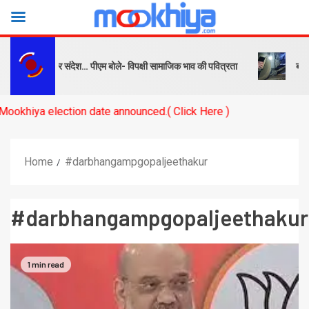
्ष को सबक और संदेश… पीएम बोले- विपक्षी सामाजिक भाव की पवित्रता
बनारस स्ट
a election date announced.( Click Here )
Home
#darbhangampgopaljeethakur
#darbhangampgopaljeethakur
1 min read