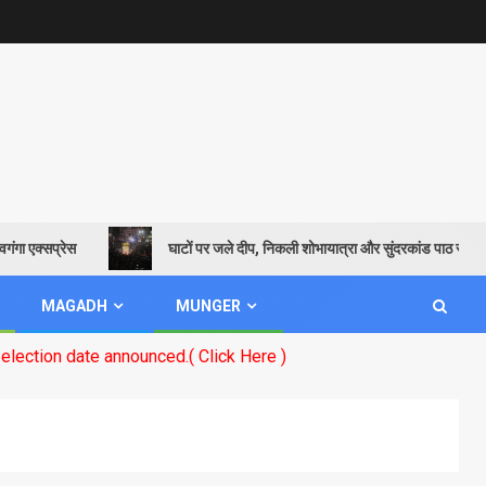
एक्सप्रेस
घाटों पर जले दीप, निकली शोभायात्रा और सुंदरकांड पाठ से गूंजायमान
MAGADH
MUNGER
ate announced.( Click Here )