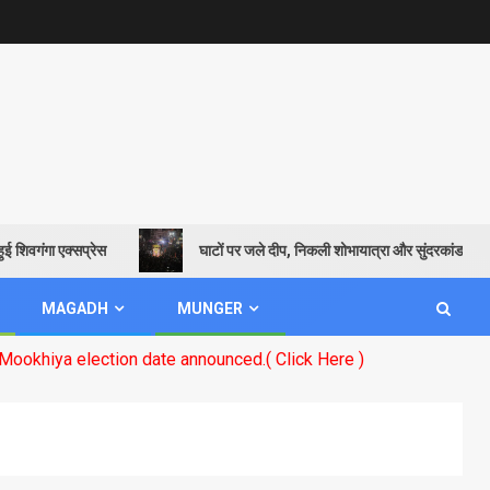
वगंगा एक्सप्रेस
घाटों पर जले दीप, निकली शोभायात्रा और सुंदरकांड पाठ से गूं
MAGADH
MUNGER
election date announced.( Click Here )