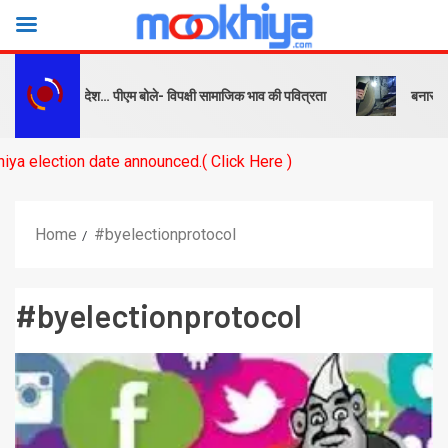
को सबक और संदेश… पीएम बोले- विपक्षी सामाजिक भाव की पवित्रता
बनारस स्टेशन
tion date announced.( Click Here )
Home
#byelectionprotocol
#byelectionprotocol