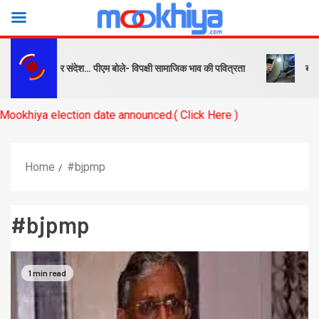
्ष को सबक और संदेश… पीएम बोले- विपक्षी सामाजिक भाव की पवित्रता
बनारस स्
a election date announced.( Click Here )
Home
#bjpmp
#bjpmp
1 min read