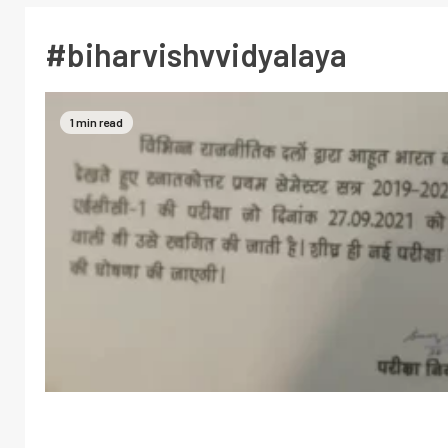
#biharvishvvidyalaya
1 min read