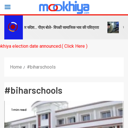
क्ष को सबक और संदेश… पीएम बोले- विपक्षी सामाजिक भाव की पवित्रता
बनारस स्
ection date announced.( Click Here )
Home
#biharschools
#biharschools
1 min read