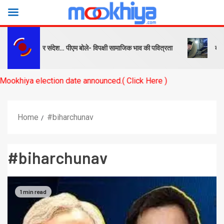
्ष को सबक और संदेश… पीएम बोले- विपक्षी सामाजिक भाव की पवित्रता
बनारस स्
a election date announced.( Click Here )
Home
#biharchunav
#biharchunav
1 min read