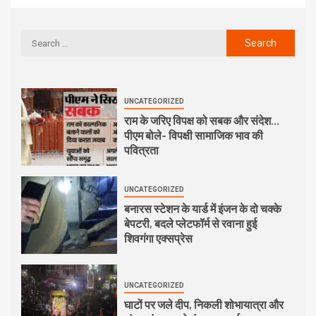
UNCATEGORIZED
राम के जरिए विपक्ष को सबक और संदेश…
पीएम बोले- विपक्षी सामाजिक भाव की
पवित्रता
UNCATEGORIZED
बनारस स्टेशन के यार्ड में इंजन के दो चक्के
बेपटरी, बदले प्लेटफॉर्म से रवाना हुई
शिवगंगा एक्सप्रेस
UNCATEGORIZED
घाटों पर जले दीप, निकली शोभायात्रा और