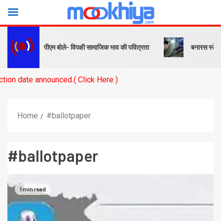
क और संदेश… पीएम बोले- विपक्षी सामाजिक भाव की पवित्रता
बनारस स्टेशन के या
te announced.( Click Here )
Home
#ballotpaper
#ballotpaper
1 min read