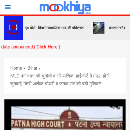
संदेश… पीएम बोले- विपक्षी सामाजिक भाव की पवित्रता
बनारस स्टेशन के यार्ड म
ced.( Click Here )
Home
Bihar
MLC मनोनयन की चुनौती वाली याचिका हाईकोर्ट में मंजूर, होगी
सुनवाई, मंत्री अशोक चौधरी व जनक राम की बढ़ी मुश्किलें