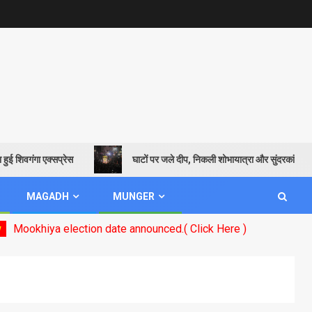
शिवगंगा एक्सप्रेस
घाटों पर जले दीप, निकली शोभायात्रा और सुंदरकांड पाठ से गू
MAGADH
MUNGER
ya election date announced.( Click Here )