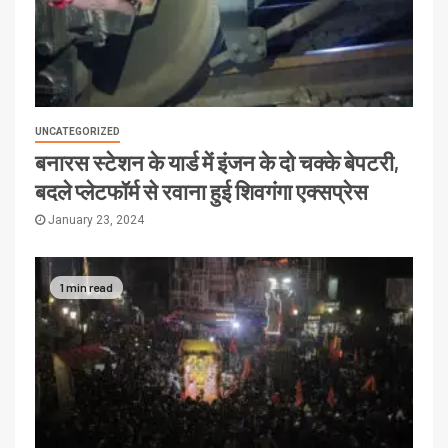
UNCATEGORIZED
बनारस स्टेशन के यार्ड में इंजन के दो चक्के बेपटरी,
बदले प्लेटफॉर्म से रवाना हुई शिवगंगा एक्सप्रेस
January 23, 2024
1 min read