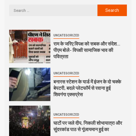
UNCATEGORIZED
राम के जरिए विपक्ष को सबक और संदेश…
पीएम बोले- विपक्षी सामाजिक भाव की
पवित्रता
UNCATEGORIZED
बनारस स्टेशन के यार्ड में इंजन के दो चक्के
बेपटरी, बदले प्लेटफॉर्म से रवाना हुई
शिवगंगा एक्सप्रेस
UNCATEGORIZED
घाटों पर जले दीप, निकली शोभायात्रा और
सुंदरकांड पाठ से गूंजायमान हुई का