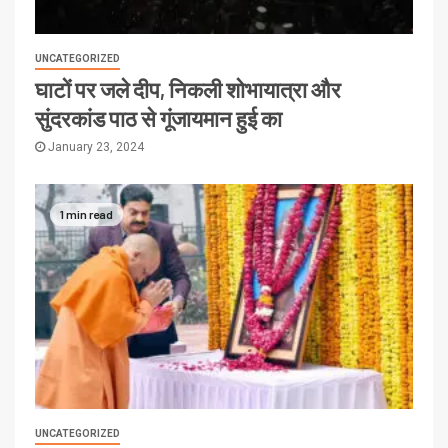
UNCATEGORIZED
घाटों पर जले दीप, निकली शोभायात्रा और
सुंदरकांड पाठ से गूंजायमान हुई का
January 23, 2024
1 min read
UNCATEGORIZED