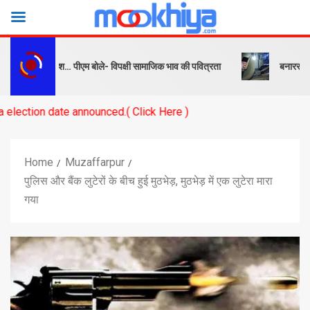
क और संदेश… पीएम बोले- विपक्षी सामाजिक भाव की पवित्रता
बनारस स्टेशन के य
te announced.( Click Here )
Home
Muzaffarpur
पुलिस और बैंक लुटेरों के बीच हुई मुठभेड़, मुठभेड़ में एक लुटेरा मारा
गया