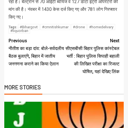
रहा है। बेल्ट्रान से 70 आईटी ब्वॉयज व 127 डाटा इंट्री ऑपरेटरों की
मांग की है। नंवबर में 1430 केस दर्ज किए गए और 781 लोग गिरफ्तार
किए गए।
#Bihargovt
#cmnitishkumar
#drone
#homedelivary
Tags:
#liquorban
Previous
Next
नीतीश का बड़ा दांव: बोले-सर्वदलीय
सीएसबीसी बिहार पुलिस कांस्टेबल
बैठक बुलाएंगे, बिहार में जातीय
भर्ती : बिहार पुलिस सिपाही बहाली
जनगणना कराने का किया ऐलान
की लिखित परीक्षा का रिजल्ट
घोषित, यहां देखिए लिंक
MORE STORIES