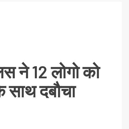
लिस ने 12 लोगो को
े साथ दबौचा