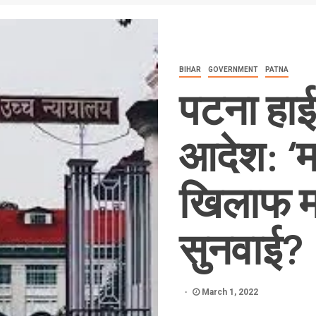
BIHAR
GOVERNMENT
PATNA
पटना हाईक
आदेश: ‘मा
खिलाफ मा
सुनवाई?
March 1, 2022