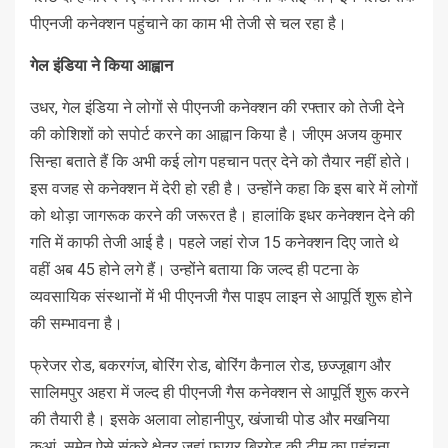
पीएनजी कनेक्‍शन पहुंचाने का काम भी तेजी से चल रहा है।
गेल इंडिया ने किया आह्वान
उधर, गेल इंडिया ने लोगों से पीएनजी कनेक्‍शन की रफ्तार को तेजी देने
की कोशिशों को सपोर्ट करने का आह्वान किया है। जीएम अजय कुमार
सिन्‍हा बताते हैं कि अभी कई लोग पहचान पत्र देने को तैयार नहीं होते।
इस वजह से कनेक्‍शन में देरी हो रही है। उन्‍होंने कहा कि इस बारे में लोगों
को थोड़ा जागरूक करने की जरूरत है। हालांकि इधर कनेक्‍शन देने की
गति में काफी तेजी आई है। पहले जहां रोज 15 कनेक्‍शन दिए जाते थे
वहीं अब 45 होने लगे हैं। उन्‍होंने बताया कि जल्‍द ही पटना के
व्‍यवसायिक संस्‍थानों में भी पीएनजी गैस पाइप लाइन से आपूर्ति शुरू होने
की सम्‍भावना है।
फ्रेजर रोड, बकरगंज, बोरिंग रोड, बोरिंग कैनाल रोड, छज्जूबाग और
सालिमपुर अहरा में जल्‍द ही पीएनजी गैस कनेक्शन से आपूर्ति शुरू करने
की तैयारी है। इसके अलावा लोहानीपुर, खंजाची पोड और मखनिया
कुआं समेत ऐसे संकरे क्षेत्र जहां फायर ब्रिगेड की टीम का पहुंचना