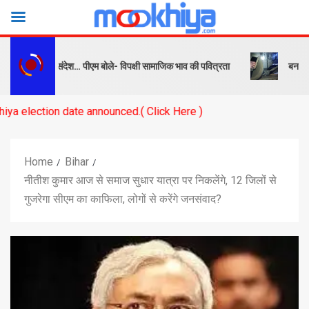
 सबक और संदेश… पीएम बोले- विपक्षी सामाजिक भाव की पवित्रता
बनारस स्टेशन क
 date announced.( Click Here )
Home
Bihar
नीतीश कुमार आज से समाज सुधार यात्रा पर निकलेंगे, 12 जिलों से
गुजरेगा सीएम का काफिला, लोगों से करेंगे जनसंवाद?