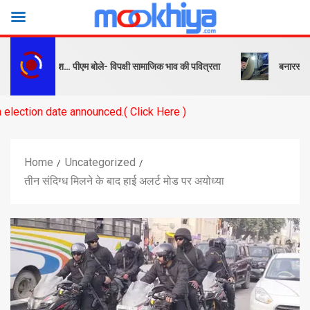
बक और संदेश… पीएम बोले- विपक्षी सामाजिक भाव की पवित्रता
बनारस स्टेशन के य
te announced.( Click Here )
Home
Uncategorized
तीन संदिग्ध मिलने के बाद हाई अलर्ट मोड पर अयोध्या