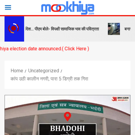
सबक और संदेश… पीएम बोले- विपक्षी सामाजिक भाव की पवित्रता
बनारस स्टेशन के
 date announced.( Click Here )
Home
Uncategorized
कांप उठी कालीन नगरी, पारा 5 डिग्री तक गिरा