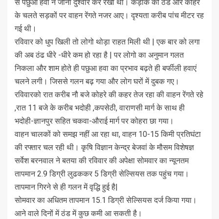
से पछुआ हवा ने जीना दुश्वार कर रखा था। कड़ाके की ठंड और कोहरे
के चलते सड़कों पर वाहन रेंगते नजर आए। दृश्यता करीब पांच मीटर रह
गई थी।
रविवार को धुप खिली तो लोगो थोड़ा राहत मिली थी | एक बार को लगा
की अब ठंढ धीरे -धीरे कम हो रहा है | पर लोगो का अनुमान गलत
निकला और शाम होते ही पछुआ हवा का प्रभाव बढ़ते ही बर्फीली हवाएं
चलने लगी। जिससे गलन बढ़ गया और लोग घरों में दुबक गए।
रविवारको रात करीब नौ बजे कोहरे की कहर तेज रहा की वाहन रेंगते रहे
,रात 11 बजे के करीब भदोही ,कपसेठी, वाराणसी मार्ग के साथ ही
भदोही-ज्ञानपुर सहित चकवा-औराई मार्ग पर कोहरा छा गया।
वाहन चालकों को समझ नहीं आ रहा था, वाहन 10-15 किमी प्रतिघंटा
की रफ्तार चल रही थी। कृषि विज्ञान केन्द्र बेजवां के मौसम विशेषज्ञ
सर्वेश बरनवाल ने बतया की रविवार की अपेक्षा सोमवार का न्यूनतम
तापमान 2.9 डिग्री लुढककर 5 डिग्री सेल्सियस तक पहुंच गया।
तापमान गिरने से ही गलन में वृद्धि हुई है|
सोमवार का अधितम तापमान 15.1 डिग्री सेल्सियस दर्ज किया गया।
आने वाले दिनों में ठंड में कुछ कमी आ सकती है।